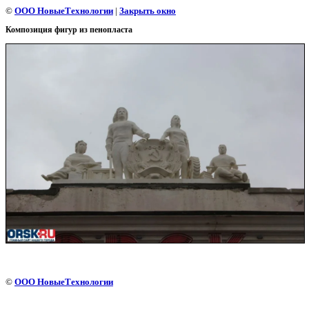
©
ООО НовыеТехнологии
|
Закрыть окно
Композиция фигур из пенопласта
©
ООО НовыеТехнологии